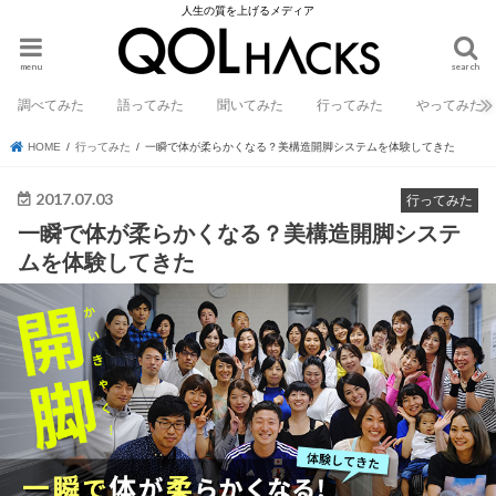
人生の質を上げるメディア
menu
search
調べてみた
語ってみた
聞いてみた
行ってみた
やってみた
HOME
行ってみた
一瞬で体が柔らかくなる？美構造開脚システムを体験してきた
2017.07.03
行ってみた
一瞬で体が柔らかくなる？美構造開脚システ
ムを体験してきた