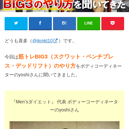
LINE
どうも喜多（
@ikmkt10
）です。
筋トレ
BIG3（スクワット・ベンチプレ
今回は
ス・デッドリフト）
のやり方
をボディコーディネー
ターのyoshiさんに聞いてきました。
『
Men’s
ダイエット』
代表
ボディーコーディネータ
ーの
yoshiさん