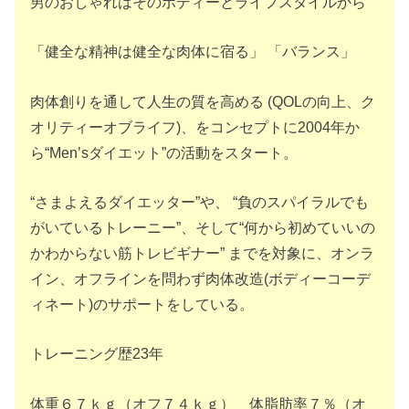
男のおしゃれはそのボディーとライフスタイルから
「健全な精神は健全な肉体に宿る」
「バランス」
肉体創りを通して人生の質を高める
(QOL
の向上、ク
オリティーオブライフ
)
、をコンセプトに
2004
年か
ら
“Men’s
ダイエット
”
の活動をスタート。
“
さまよえるダイエッター
”
や、
“
負のスパイラルでも
がいているトレーニー
”
、そして
“
何から初めていいの
かわからない筋トレビギナー
”
までを対象に、オンラ
イン、オフラインを問わず肉体改造
(
ボディーコーデ
ィネート
)
のサポートをしている。
トレーニング歴23年
体重６７ｋｇ（オフ７４ｋｇ） 体脂肪率７％（オ