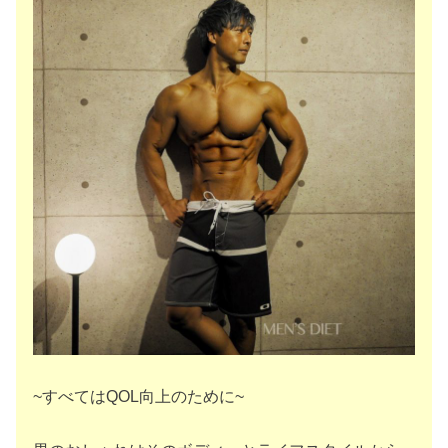
~
すべては
QOL
向上のために
~