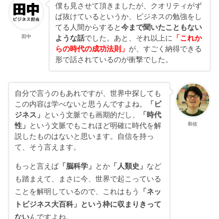
僕も見させて頂きましたが、クオリティがず
ば抜けているというか、ビジネスの勉強をし
てる人間からすると
今まで聞いたこともない
田中
ような話
でした。あと、それ以上に
「これか
らの時代の成功法則」
が、すごく納得できる
形で話されているのが衝撃でした。
自分で言うのもあれですが、世界中探しても
この内容は学べないと思うんですよね。
「ビ
ジネス」
という文脈でも画期的だし、
「時代
和佐
性」
という文脈でもこれほど明確に時代を解
説したものはないと思います。自信を持っ
て、そう言えます。
もっと言えば
「脳科学」
とか
「人類史」
など
も踏まえて、まさに今、世界で起こっている
ことを解明しているので、これはもう
「ネッ
トビジネス大百科」という枠に収まりきって
ない
んですよね。