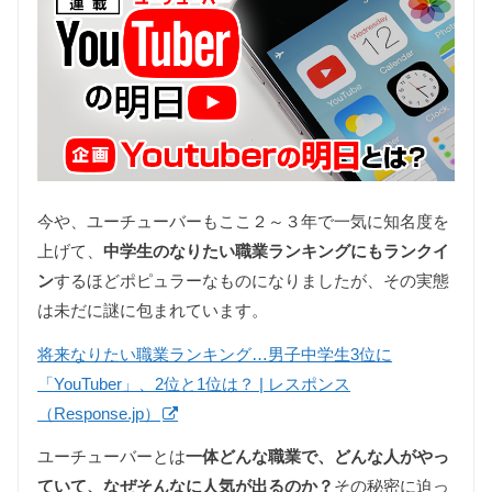
今や、ユーチューバーもここ２～３年で一気に知名度を
上げて、
中学生のなりたい職業ランキングにもランクイ
ン
するほどポピュラーなものになりましたが、その実態
は未だに謎に包まれています。
将来なりたい職業ランキング…男子中学生3位に
「YouTuber」、2位と1位は？ | レスポンス
（Response.jp）
ユーチューバーとは
一体どんな職業で、どんな人がやっ
ていて、なぜそんなに人気が出るのか？
その秘密に迫っ