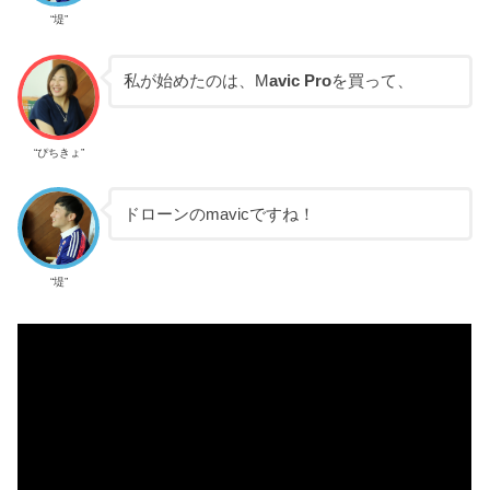
“堤”
私が始めたのは、M
avic Pro
を買って、
“ぴちきょ”
ドローンのmavicですね！
“堤”