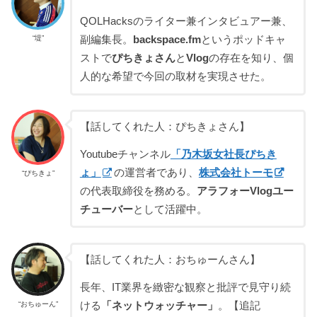
QOLHacksのライター兼インタビュアー兼、
“堤”
副編集長。
backspace.fm
というポッドキャ
ストで
ぴちきょさん
と
Vlog
の存在を知り、個
人的な希望で今回の取材を実現させた。
【話してくれた人：ぴちきょさん】
Youtubeチャンネル
「乃木坂女社長ぴちき
ょ」
の運営者であり、
株式会社トーモ
“ぴちきょ”
の代表取締役を務める。
アラフォーVlogユー
チューバー
として活躍中。
【話してくれた人：おちゅーんさん】
長年、IT業界を緻密な観察と批評で見守り続
“おちゅーん”
ける
「ネットウォッチャー」
。【追記