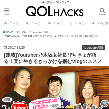
人生の質を上げるメディア
menu
search
調べてみた
語ってみた
聞いてみた
行ってみた
やってみた
HOME
聞いてみた
Youtuberの明日
[連載]Youtuber乃木坂女社長ぴちきょが語る！楽に生きるきっかけを掴むVlogのススメ
2017.11.25
Youtuberの明日
[連載]Youtuber乃木坂女社長ぴちきょが語
る！楽に生きるきっかけを掴むVlogのススメ