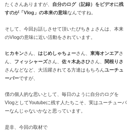
たくさんありますが、
自分のログ（記録）をビデオに残
すのが「Vlog」の本来の意味
なんですね。
そして、今回お話しさせて頂いたぴちきょさんは、本来
のVlogの意味に近い活動をされています。
ヒカキン
さん、
はじめしゃちょー
さん、
東海オンエア
さ
ん、
フィッシャーズ
さん、
佐々木あさひ
さん、
関根りさ
さんなどなど、大活躍されてる方達はもちろん
ユーチュ
ーバー
ですが、
僕の個人的な思いとして、毎日のように自分のログを
VlogとしてYoutubeに残す人たちこそ、実はユーチューバ
ーなんじゃないかなと思っています。
是非、今回の取材で