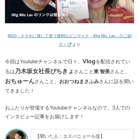
#010：スマホに挿して使う便利なピンマイク「iRig Mic Lav」のご紹
介！
より
Vlog
今回はYoutubeチャンネルで日々、
を配信されてい
乃木坂女社長ぴちきょ
るは
さんこと
東 智美
さんと、
おちゅーん
さんこと、
おおつねまさふみ
さんに話を聞い
てきました！
おふたりが登場するYoutubeチャンネルなので、3人での
インタビュー記事をお届けします！
【聞いた人：エスパニョール堤】