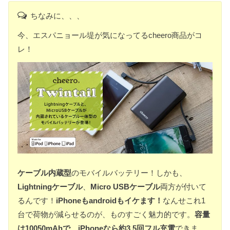
ちなみに、、、
今、エスパニョール堤が気になってるcheero商品がコ
レ！
ケーブル内蔵型
のモバイルバッテリー！しかも、
Lightningケーブル
、
Micro USBケーブル
両方が付いて
るんです！
iPhoneもandroidもイケます！
なんせこれ1
台で荷物が減らせるのが、ものすごく魅力的です。
容量
は10050mAhで、iPhoneなら約3.5回フル充電
できま