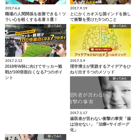
2017.6.6
2017.9.19
職場の人間関係を改善できる！ツ
とにかくカオスな国インドを旅し
ラい心を軽くする名著３選！
て衝撃を受けた5つのこと
語ってみた
語ってみた
2017.2.12
2017.3.9
2018年W杯に向けてサッカー観
理学博士が実践するアイデアをひ
戦が100倍面白くなる7つのポイ
ねり出す５つのメソッド
ント
語ってみた
2017.1.17
歯医者が言わない衝撃の事実「歯
は治せない」「治療=サイボーグ
化」
語ってみた