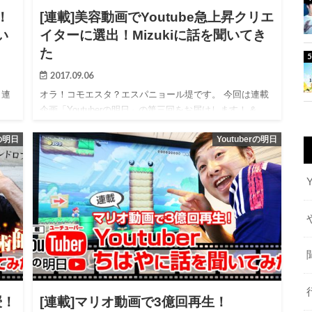
！
[連載]美容動画でYoutube急上昇クリエ
い
イターに選出！Mizukiに話を聞いてき
た
2017.09.06
、連
オラ！コモエスタ？エスパニョール堤です。 今回は連載
 …
企画「Youtuberの明日」の第三回をお届けします！ &…
rの明日
Youtuberの明日
授！
[連載]マリオ動画で3億回再生！