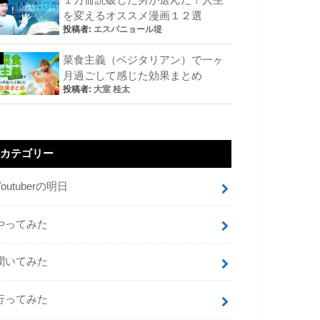
を変えるオススメ漫画１２選
投稿者:
エスパニョール堤
菜食主義（ベジタリアン）で一ヶ
月過ごして感じた効果まとめ
投稿者:
大室 桂太
カテゴリー
Youtuberの明日
やってみた
聞いてみた
行ってみた