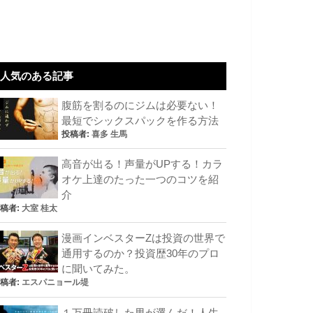
人気のある記事
腹筋を割るのにジムは必要ない！
最短でシックスパックを作る方法
投稿者:
喜多 生馬
高音が出る！声量がUPする！カラ
オケ上達のたった一つのコツを紹
介
稿者:
大室 桂太
漫画インベスターZは投資の世界で
通用するのか？投資歴30年のプロ
に聞いてみた。
稿者:
エスパニョール堤
１万冊読破した男が選んだ！人生