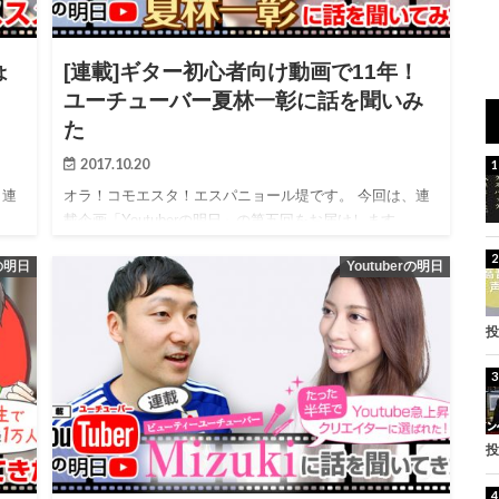
ょ
[連載]ギター初心者向け動画で11年！
ユーチューバー夏林一彰に話を聞いみ
た
2017.10.20
、連
オラ！コモエスタ！エスパニョール堤です。 今回は、連
 …
載企画「Youtuberの明日」の第五回をお届けします。 …
rの明日
Youtuberの明日
投
投