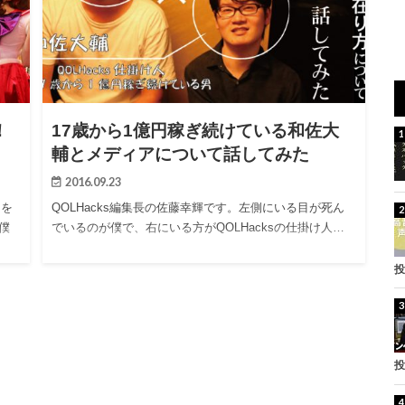
！
17歳から1億円稼ぎ続けている和佐大
輔とメディアについて話してみた
2016.09.23
りを
QOLHacks編集長の佐藤幸輝です。左側にいる目が死ん
僕
でいるのが僕で、右にいる方がQOLHacksの仕掛け人…
投
投