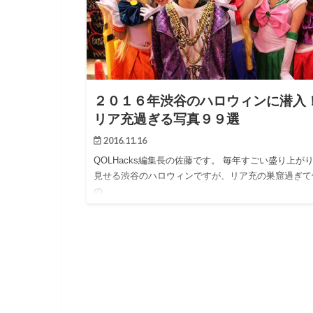
２０１６年渋谷のハロウィンに潜入
リア充過ぎる写真９９選
2016.11.16
QOLHacks編集長の佐藤です。 毎年すごい盛り上が
見せる渋谷のハロウィンですが、リア充の巣窟過ぎて
の…