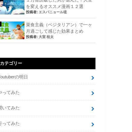
を変えるオススメ漫画１２選
投稿者:
エスパニョール堤
菜食主義（ベジタリアン）で一ヶ
月過ごして感じた効果まとめ
投稿者:
大室 桂太
カテゴリー
Youtuberの明日
やってみた
聞いてみた
行ってみた