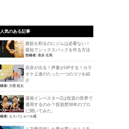
人気のある記事
腹筋を割るのにジムは必要ない！
最短でシックスパックを作る方法
投稿者:
喜多 生馬
高音が出る！声量がUPする！カラ
オケ上達のたった一つのコツを紹
介
稿者:
大室 桂太
漫画インベスターZは投資の世界で
通用するのか？投資歴30年のプロ
に聞いてみた。
稿者:
エスパニョール堤
１万冊読破した男が選んだ！人生