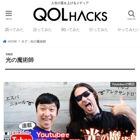
人生の質を上げるメディア
menu
search
調べてみた
語ってみた
聞いてみた
行ってみた
やってみた
HOME
タグ : 光の魔術師
光の魔術師
Youtuberの明日