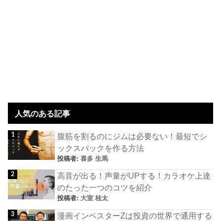
人気のある記事
腹筋を割るのにジムは必要ない！最短でシ
ックスパックを作る方法
投稿者:
喜多 生馬
高音が出る！声量がUPする！カラオケ上達
のたった一つのコツを紹介
投稿者:
大室 桂太
漫画インベスターZは投資の世界で通用する