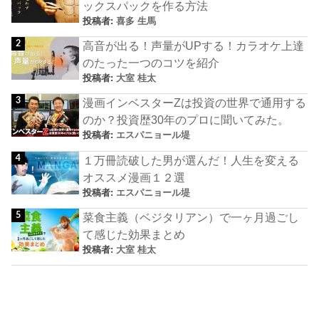
ックスパックを作る方法
投稿者:
喜多 生馬
高音が出る！声量がUPする！カラオケ上達
のたった一つのコツを紹介
投稿者:
大室 桂太
漫画インベスターZは投資の世界で通用する
のか？投資歴30年のプロに聞いてみた。
投稿者:
エスパニョール堤
１万冊読破した男が選んだ！人生を変える
オススメ漫画１２選
投稿者:
エスパニョール堤
菜食主義（ベジタリアン）で一ヶ月過ごし
て感じた効果まとめ
投稿者:
大室 桂太