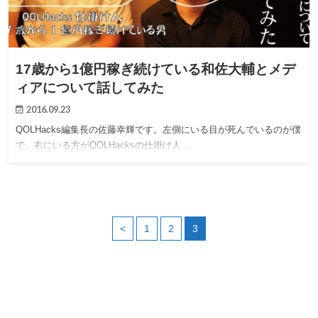
17歳から1億円稼ぎ続けている和佐大輔とメデ
ィアについて話してみた
2016.09.23
QOLHacks編集長の佐藤幸輝です。左側にいる目が死んでいるのが僕
で、右にいる方がQOLHacksの仕掛け人…
<
1
2
3