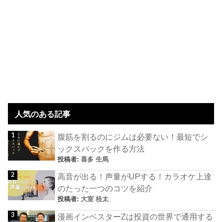
人気のある記事
腹筋を割るのにジムは必要ない！最短でシ
ックスパックを作る方法
投稿者:
喜多 生馬
高音が出る！声量がUPする！カラオケ上達
のたった一つのコツを紹介
投稿者:
大室 桂太
漫画インベスターZは投資の世界で通用する