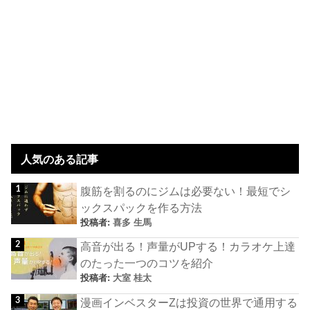
人気のある記事
腹筋を割るのにジムは必要ない！最短でシ
ックスパックを作る方法
投稿者:
喜多 生馬
高音が出る！声量がUPする！カラオケ上達
のたった一つのコツを紹介
投稿者:
大室 桂太
漫画インベスターZは投資の世界で通用する